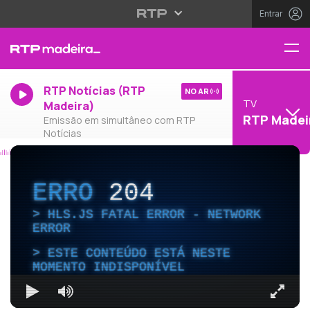
Entrar
RTP Notícias (RTP
NO AR
TV
Madeira)
RTP Madei
Emissão em simultâneo com RTP
Notícias
ERRO
204
HLS.JS FATAL ERROR - NETWORK
ERROR
ESTE CONTEÚDO ESTÁ NESTE
MOMENTO INDISPONÍVEL