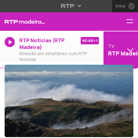
Entrar
RTP Notícias (RTP
NO AR
TV
Madeira)
RTP Madei
Emissão em simultâneo com RTP
Notícias