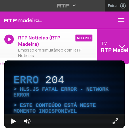
Entrar
RTP Notícias (RTP
NO AR
TV
Madeira)
RTP Madei
Emissão em simultâneo com RTP
Notícias
ERRO
204
HLS.JS FATAL ERROR - NETWORK
ERROR
ESTE CONTEÚDO ESTÁ NESTE
MOMENTO INDISPONÍVEL