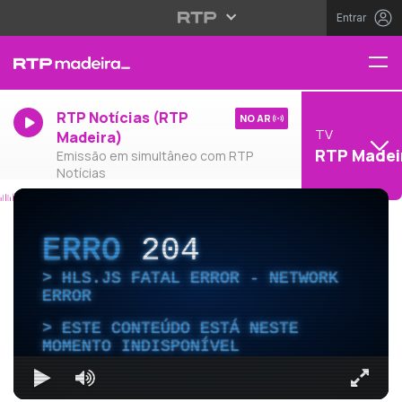
Entrar
RTP Notícias (RTP
NO AR
TV
Madeira)
RTP Madei
Emissão em simultâneo com RTP
Notícias
ERRO
204
HLS.JS FATAL ERROR - NETWORK
ERROR
ESTE CONTEÚDO ESTÁ NESTE
MOMENTO INDISPONÍVEL