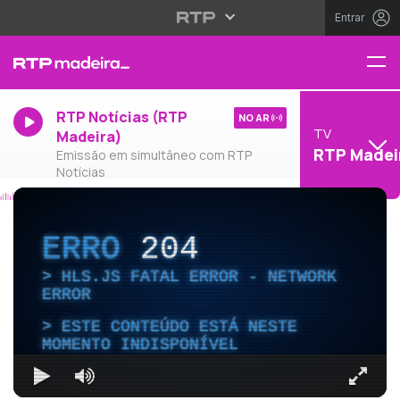
Entrar
RTP Notícias (RTP
NO AR
TV
Madeira)
RTP Madei
Emissão em simultâneo com RTP
Notícias
ERRO
204
HLS.JS FATAL ERROR - NETWORK
ERROR
ESTE CONTEÚDO ESTÁ NESTE
MOMENTO INDISPONÍVEL