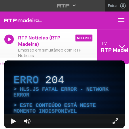
Entrar
RTP Notícias (RTP
NO AR
TV
Madeira)
RTP Madei
Emissão em simultâneo com RTP
Notícias
ERRO
204
HLS.JS FATAL ERROR - NETWORK
ERROR
ESTE CONTEÚDO ESTÁ NESTE
MOMENTO INDISPONÍVEL