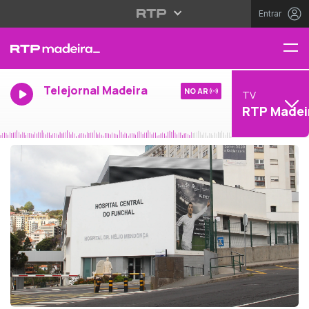
Entrar
Telejornal Madeira
NO AR
TV
RTP Madei