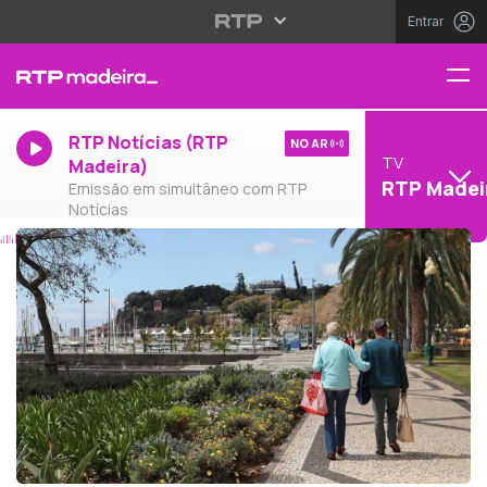
Entrar
RTP Notícias (RTP
NO AR
TV
Madeira)
RTP Madei
Emissão em simultâneo com RTP
Notícias