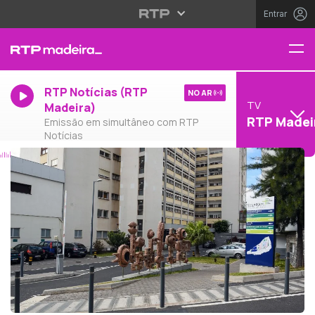
Entrar
RTP Notícias (RTP
NO AR
TV
Madeira)
RTP Madei
Emissão em simultâneo com RTP
Notícias