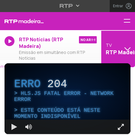
Entrar
RTP Notícias (RTP
NO AR
TV
Madeira)
RTP Madei
Emissão em simultâneo com RTP
Notícias
ERRO
204
HLS.JS FATAL ERROR - NETWORK
ERROR
ESTE CONTEÚDO ESTÁ NESTE
MOMENTO INDISPONÍVEL