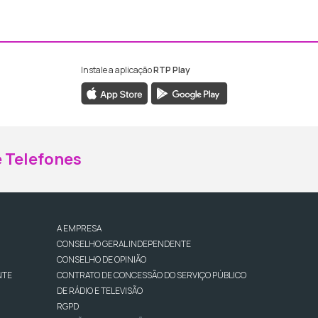
Instale a aplicação
RTP Play
ebook da RTP Madeira
nstagram da RTP Madeira
 Telefones
A EMPRESA
CONSELHO GERAL INDEPENDENTE
CONSELHO DE OPINIÃO
NTE
CONTRATO DE CONCESSÃO DO SERVIÇO PÚBLICO
DE RÁDIO E TELEVISÃO
RGPD