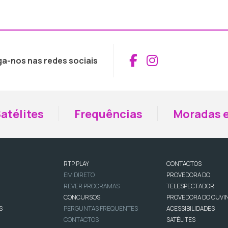
Aceder ao Fac
Aceder ao I
ga-nos nas redes sociais
atélites
Frequências
Moradas e
RTP PLAY
CONTACTOS
EM DIRETO
PROVEDORA DO
REVER PROGRAMAS
TELESPECTADOR
CONCURSOS
PROVEDORA DO OUVI
S
PERGUNTAS FREQUENTES
ACESSIBILIDADES
CONTACTOS
SATÉLITES