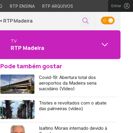
G
RTP ENSINA
RTP ARQUIVOS
Entrar
+ RTP Madeira
TV
RTP Madeira
Pode também gostar
Covid-19: Abertura total dos
aeroportos da Madeira seria
suicidário (Vídeo)
Tristes e revoltados com o abate
das palmeiras (vídeo)
Isaltino Morais internado devido à