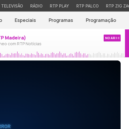
TELEVISÃO
RÁDIO
RTP PLAY
RTP PALCO
RTP ZIG ZA
o
Especiais
Programas
Programação
TP Madeira)
NO AR
neo com RTP Notícias
RROR