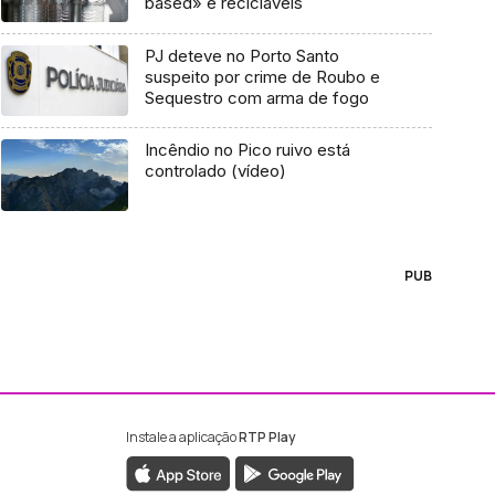
based» e recicláveis
PJ deteve no Porto Santo
suspeito por crime de Roubo e
Sequestro com arma de fogo
Incêndio no Pico ruivo está
controlado (vídeo)
PUB
Instale a aplicação
RTP Play
ebook da RTP Madeira
nstagram da RTP Madeira