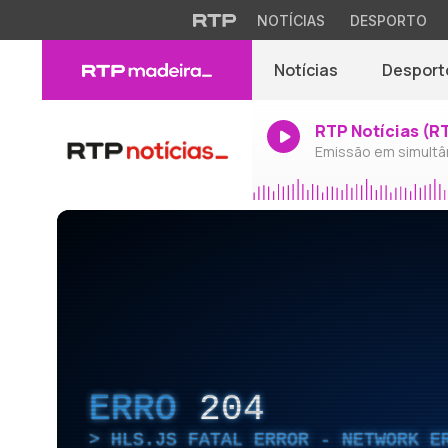
NOTÍCIAS
DESPORTO
Notícias
Desport
RTP Notícias (R
Emissão em simultâ
ERRO
204
HLS.JS FATAL ERROR - NETWORK E