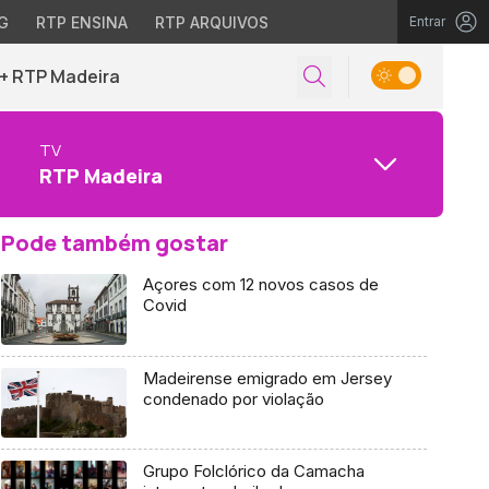
G
RTP ENSINA
RTP ARQUIVOS
Entrar
+ RTP Madeira
TV
RTP Madeira
Pode também gostar
Açores com 12 novos casos de
Covid
Madeirense emigrado em Jersey
condenado por violação
Grupo Folclórico da Camacha