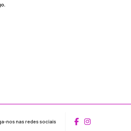
go.
Aceder ao Fac
Aceder ao I
ga-nos nas redes sociais