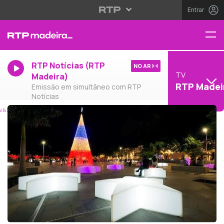
Entrar
RTP Notícias (RTP
NO AR
TV
Madeira)
RTP Madei
Emissão em simultâneo com RTP
Notícias