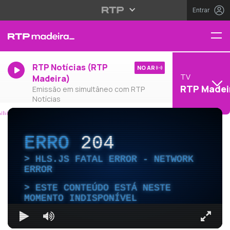
Entrar
RTP Notícias (RTP
NO AR
TV
Madeira)
RTP Madei
Emissão em simultâneo com RTP
Notícias
ERRO
204
HLS.JS FATAL ERROR - NETWORK
ERROR
ESTE CONTEÚDO ESTÁ NESTE
MOMENTO INDISPONÍVEL