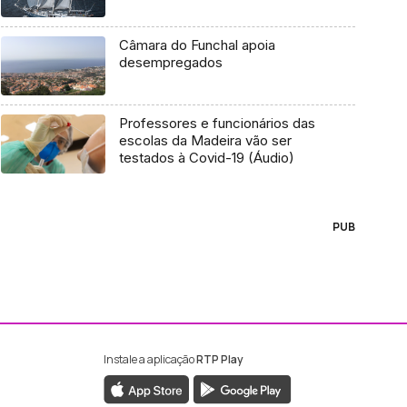
Câmara do Funchal apoia
desempregados
Professores e funcionários das
escolas da Madeira vão ser
testados à Covid-19 (Áudio)
PUB
Instale a aplicação
RTP Play
ebook da RTP Madeira
nstagram da RTP Madeira