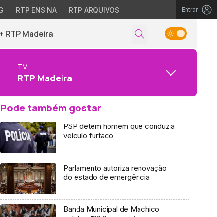
G
RTP ENSINA
RTP ARQUIVOS
Entrar
+ RTP Madeira
TV
RTP Madeira
Pode também gostar
PSP detém homem que conduzia
veículo furtado
Parlamento autoriza renovação
do estado de emergência
Banda Municipal de Machico