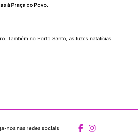
as à Praça do Povo.
iro. Também no Porto Santo, as luzes natalícias
Aceder ao Fac
Aceder ao I
ga-nos nas redes sociais