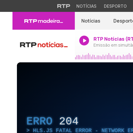
NOTÍCIAS
DESPORTO
Notícias
Desport
RTP Notícias (R
Emissão em simultâ
ERRO
204
HLS.JS FATAL ERROR - NETWORK E