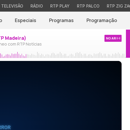
TELEVISÃO
RÁDIO
RTP PLAY
RTP PALCO
RTP ZIG ZA
o
Especiais
Programas
Programação
TP Madeira)
NO AR
neo com RTP Notícias
RROR