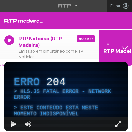
Entrar
RTP Notícias (RTP
NO AR
TV
Madeira)
RTP Madei
Emissão em simultâneo com RTP
Notícias
ERRO
204
HLS.JS FATAL ERROR - NETWORK
ERROR
ESTE CONTEÚDO ESTÁ NESTE
MOMENTO INDISPONÍVEL