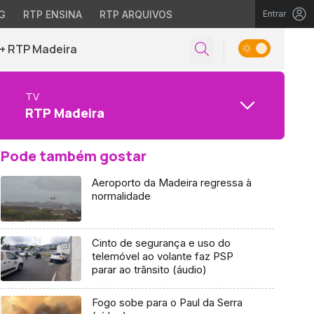
G
RTP ENSINA
RTP ARQUIVOS
Entrar
+ RTP Madeira
TV
RTP Madeira
Pode também gostar
Aeroporto da Madeira regressa à
normalidade
Cinto de segurança e uso do
telemóvel ao volante faz PSP
parar ao trânsito (áudio)
Fogo sobe para o Paul da Serra