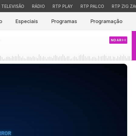
TELEVISÃO
RÁDIO
RTP PLAY
RTP PALCO
RTP ZIG ZA
o
Especiais
Programas
Programação
s
NO AR
RROR