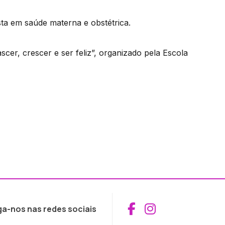
sta em saúde materna e obstétrica.
scer, crescer e ser feliz”, organizado pela Escola
Aceder ao Fac
Aceder ao I
ga-nos nas redes sociais