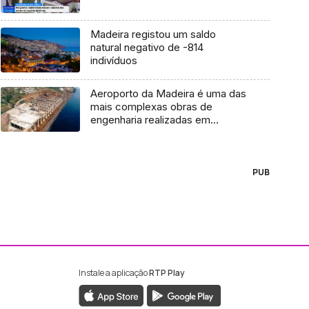
Madeira registou um saldo
natural negativo de -814
indivíduos
Aeroporto da Madeira é uma das
mais complexas obras de
engenharia realizadas em
Portugal
PUB
Instale a aplicação
RTP Play
ebook da RTP Madeira
nstagram da RTP Madeira