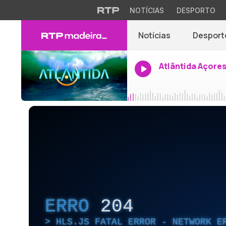
NOTÍCIAS
DESPORTO
Notícias
Desport
Atlântida Açore
ERRO
204
HLS.JS FATAL ERROR - NETWORK E