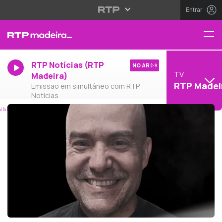
Entrar
RTP Notícias (RTP
NO AR
TV
Madeira)
RTP Madei
Emissão em simultâneo com RTP
Notícias