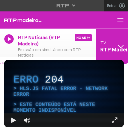
Entrar
RTP Notícias (RTP
NO AR
TV
Madeira)
RTP Madei
Emissão em simultâneo com RTP
Notícias
ERRO
204
HLS.JS FATAL ERROR - NETWORK
ERROR
ESTE CONTEÚDO ESTÁ NESTE
MOMENTO INDISPONÍVEL