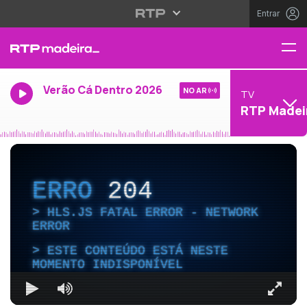
Entrar
Verão Cá Dentro 2026
NO AR
TV
RTP Madei
ERRO
204
HLS.JS FATAL ERROR - NETWORK
ERROR
ESTE CONTEÚDO ESTÁ NESTE
MOMENTO INDISPONÍVEL