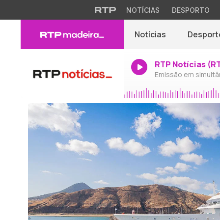
NOTÍCIAS
DESPORTO
Notícias
Desport
RTP Notícias (R
Emissão em simultâ