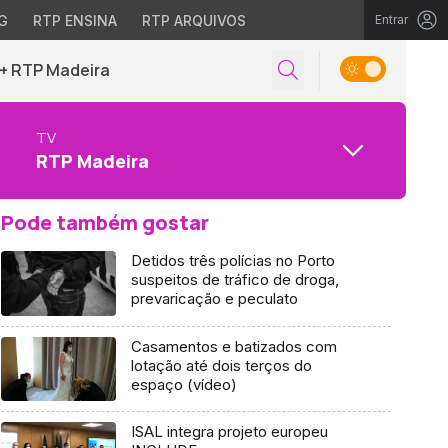
G
RTP ENSINA
RTP ARQUIVOS
Entrar
+ RTP Madeira
TV
RTP Madeira
Pode também gostar
Detidos três polícias no Porto
suspeitos de tráfico de droga,
prevaricação e peculato
Casamentos e batizados com
lotação até dois terços do
espaço (vídeo)
ISAL integra projeto europeu