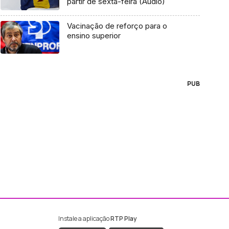
partir de sexta-feira (Áudio)
Vacinação de reforço para o
ensino superior
PUB
Instale a aplicação
RTP Play
ebook da RTP Madeira
nstagram da RTP Madeira