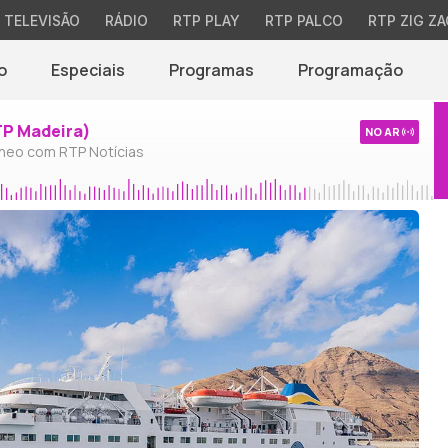
TELEVISÃO
RÁDIO
RTP PLAY
RTP PALCO
RTP ZIG ZA
o
Especiais
Programas
Programação
TP Madeira)
NO AR
neo com RTP Notícias