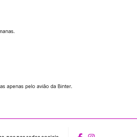
manas.
as apenas pelo avião da Binter.
Aceder ao Fac
Aceder ao I