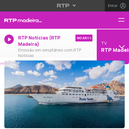
Entrar
RTP Notícias (RTP
NO AR
TV
Madeira)
RTP Madei
Emissão em simultâneo com RTP
Notícias