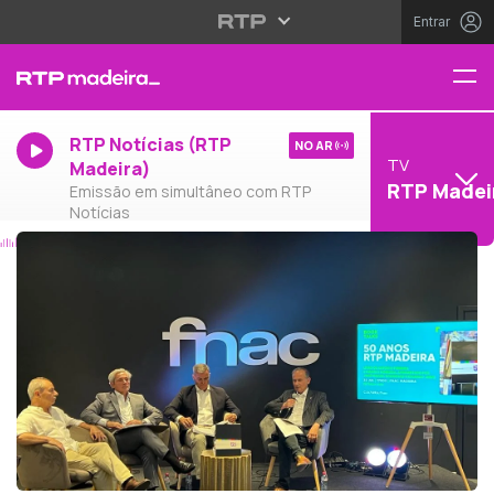
Entrar
RTP Notícias (RTP
NO AR
TV
Madeira)
RTP Madei
Emissão em simultâneo com RTP
Notícias