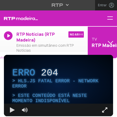
Entrar
RTP Notícias (RTP
NO AR
TV
Madeira)
RTP Madei
Emissão em simultâneo com RTP
Notícias
ERRO
204
HLS.JS FATAL ERROR - NETWORK
ERROR
ESTE CONTEÚDO ESTÁ NESTE
MOMENTO INDISPONÍVEL