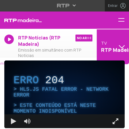
Entrar
RTP Notícias (RTP
NO AR
TV
Madeira)
RTP Madei
Emissão em simultâneo com RTP
Notícias
ERRO
204
HLS.JS FATAL ERROR - NETWORK
ERROR
ESTE CONTEÚDO ESTÁ NESTE
MOMENTO INDISPONÍVEL