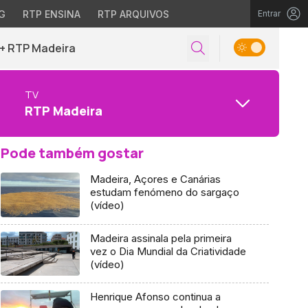
G
RTP ENSINA
RTP ARQUIVOS
Entrar
+ RTP Madeira
TV
RTP Madeira
Pode também gostar
Madeira, Açores e Canárias
estudam fenómeno do sargaço
(vídeo)
Madeira assinala pela primeira
vez o Dia Mundial da Criatividade
(vídeo)
Henrique Afonso continua a