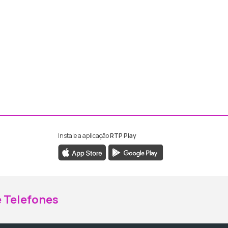
Instale a aplicação
RTP Play
ebook da RTP Madeira
nstagram da RTP Madeira
 Telefones