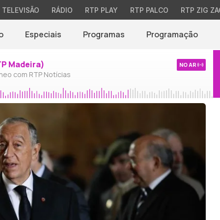
TELEVISÃO
RÁDIO
RTP PLAY
RTP PALCO
RTP ZIG ZA
o
Especiais
Programas
Programação
TP Madeira)
NO AR
neo com RTP Notícias