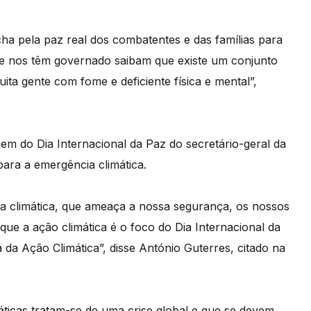
ha pela paz real dos combatentes e das famílias para
ue nos têm governado saibam que existe um conjunto
ita gente com fome e deficiente física e mental”,
gem do Dia Internacional da Paz do secretário-geral da
ra a emergência climática.
a climática, que ameaça a nossa segurança, os nossos
 que a ação climática é o foco do Dia Internacional da
 da Ação Climática”, disse António Guterres, citado na
áticas tratam-se de uma crise global e que se devem