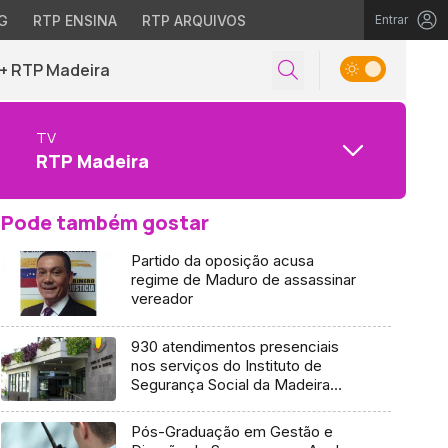
G
RTP ENSINA
RTP ARQUIVOS
Entrar
+ RTP Madeira
TV
RTP Madeira
Pode também gostar
Partido da oposição acusa
regime de Maduro de assassinar
vereador
930 atendimentos presenciais
nos serviços do Instituto de
Segurança Social da Madeira
(áudio)
Pós-Graduação em Gestão e