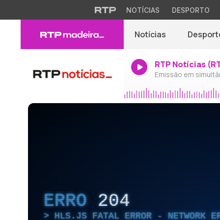
NOTÍCIAS
DESPORTO
Notícias
Desport
RTP Notícias (R
Emissão em simultâ
ERRO
204
HLS.JS FATAL ERROR - NETWORK E