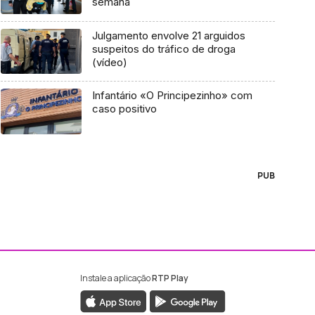
semana
Julgamento envolve 21 arguidos
suspeitos do tráfico de droga
(vídeo)
Infantário «O Principezinho» com
caso positivo
PUB
Instale a aplicação
RTP Play
ebook da RTP Madeira
nstagram da RTP Madeira