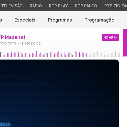
TELEVISÃO
RÁDIO
RTP PLAY
RTP PALCO
RTP ZIG ZA
o
Especiais
Programas
Programação
TP Madeira)
NO AR
neo com RTP Notícias
RROR