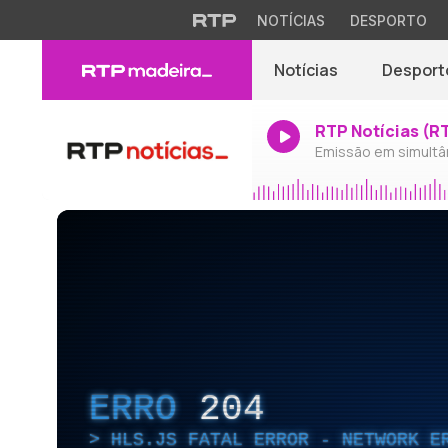
NOTÍCIAS
DESPORTO
Notícias
Desport
RTP Notícias (R
Emissão em simultâ
ERRO
204
HLS.JS FATAL ERROR - NETWORK E