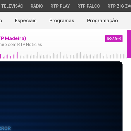
TELEVISÃO
RÁDIO
RTP PLAY
RTP PALCO
RTP ZIG ZA
o
Especiais
Programas
Programação
TP Madeira)
NO AR
neo com RTP Notícias
RROR