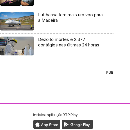
Lufthansa tem mais um voo para
a Madeira
Dezoito mortes e 2.377
contágios nas últimas 24 horas
PUB
Instale a aplicação
RTP Play
ebook da RTP Madeira
nstagram da RTP Madeira