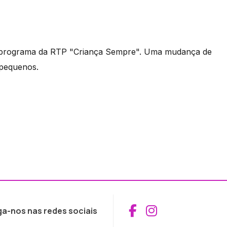
do programa da RTP "Criança Sempre". Uma mudança de
 pequenos.
Aceder ao Fac
Aceder ao I
ga-nos nas redes sociais