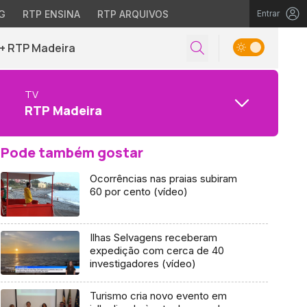
G
RTP ENSINA
RTP ARQUIVOS
Entrar
+ RTP Madeira
TV
RTP Madeira
Pode também gostar
Ocorrências nas praias subiram
60 por cento (vídeo)
Ilhas Selvagens receberam
expedição com cerca de 40
investigadores (vídeo)
Turismo cria novo evento em