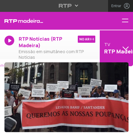
Entrar
RTP Notícias (RTP
NO AR
TV
Madeira)
RTP Madei
Emissão em simultâneo com RTP
Notícias