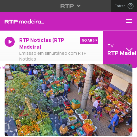
Entrar
RTP Notícias (RTP
NO AR
TV
Madeira)
RTP Madei
Emissão em simultâneo com RTP
Notícias