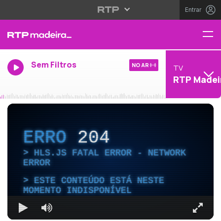
Entrar
Sem Filtros
NO AR
TV
RTP Madei
ERRO
204
HLS.JS FATAL ERROR - NETWORK
ERROR
ESTE CONTEÚDO ESTÁ NESTE
MOMENTO INDISPONÍVEL