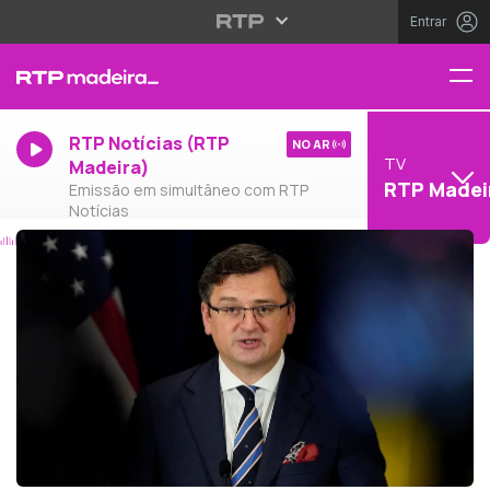
Entrar
RTP Notícias (RTP
NO AR
TV
Madeira)
RTP Madei
Emissão em simultâneo com RTP
Notícias