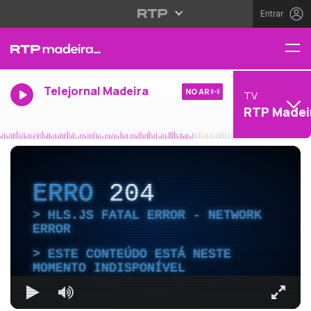
Entrar
Telejornal Madeira
NO AR
TV
RTP Madei
ERRO
204
HLS.JS FATAL ERROR - NETWORK
ERROR
ESTE CONTEÚDO ESTÁ NESTE
MOMENTO INDISPONÍVEL