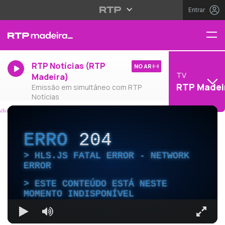
Entrar
RTP Notícias (RTP
NO AR
TV
Madeira)
RTP Madei
Emissão em simultâneo com RTP
Notícias
ERRO
204
HLS.JS FATAL ERROR - NETWORK
ERROR
ESTE CONTEÚDO ESTÁ NESTE
MOMENTO INDISPONÍVEL