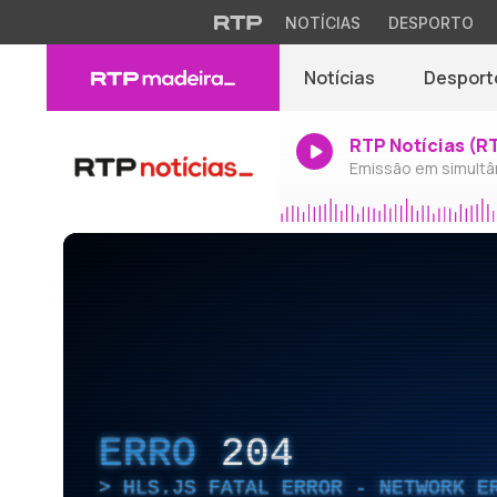
NOTÍCIAS
DESPORTO
Notícias
Desport
RTP Notícias (R
Emissão em simultâ
ERRO
204
HLS.JS FATAL ERROR - NETWORK E