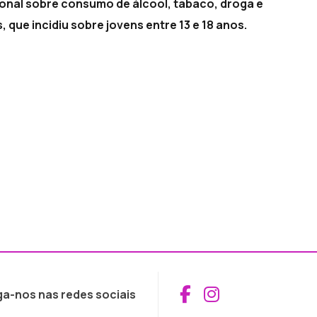
ional sobre consumo de álcool, tabaco, droga e
ue incidiu sobre jovens entre 13 e 18 anos.
Aceder ao Fac
Aceder ao I
ga-nos nas redes sociais