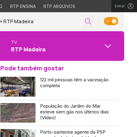
G
RTP ENSINA
RTP ARQUIVOS
Entrar
+ RTP Madeira
TV
RTP Madeira
Pode também gostar
122 mil pessoas têm a vacinação
completa
População do Jardim do Mar
esteve sem gás nos últimos dias
(Vídeo)
Porto-santense agente da PSP