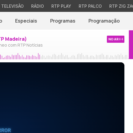
TELEVISÃO
RÁDIO
RTP PLAY
RTP PALCO
RTP ZIG ZA
o
Especiais
Programas
Programação
TP Madeira)
NO AR
neo com RTP Notícias
RROR