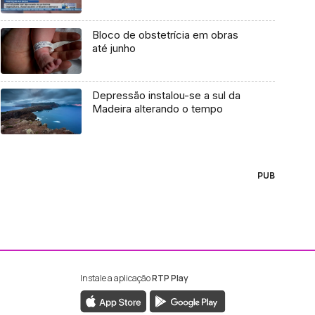
Bloco de obstetrícia em obras
até junho
Depressão instalou-se a sul da
Madeira alterando o tempo
PUB
Instale a aplicação
RTP Play
ebook da RTP Madeira
nstagram da RTP Madeira