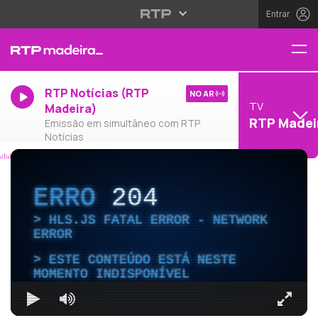
Entrar
RTP Notícias (RTP
NO AR
TV
Madeira)
RTP Madei
Emissão em simultâneo com RTP
Notícias
ERRO
204
HLS.JS FATAL ERROR - NETWORK
ERROR
ESTE CONTEÚDO ESTÁ NESTE
MOMENTO INDISPONÍVEL