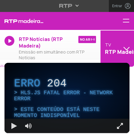
Entrar
RTP Notícias (RTP
NO AR
TV
Madeira)
RTP Madei
Emissão em simultâneo com RTP
Notícias
ERRO
204
HLS.JS FATAL ERROR - NETWORK
ERROR
ESTE CONTEÚDO ESTÁ NESTE
MOMENTO INDISPONÍVEL