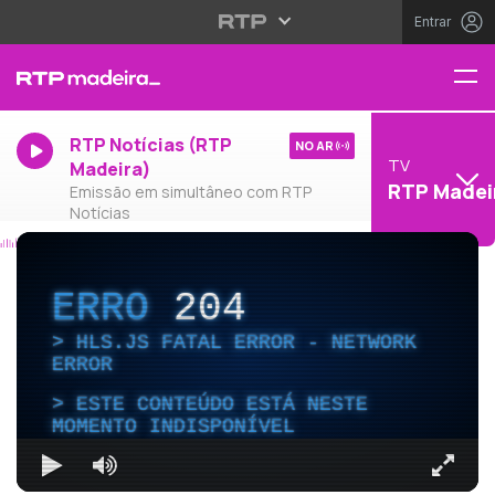
Entrar
RTP Notícias (RTP
NO AR
TV
Madeira)
RTP Madei
Emissão em simultâneo com RTP
Notícias
ERRO
204
HLS.JS FATAL ERROR - NETWORK
ERROR
ESTE CONTEÚDO ESTÁ NESTE
MOMENTO INDISPONÍVEL