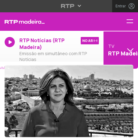
Entrar
RTP Notícias (RTP
NO AR
TV
Madeira)
RTP Madei
Emissão em simultâneo com RTP
Notícias