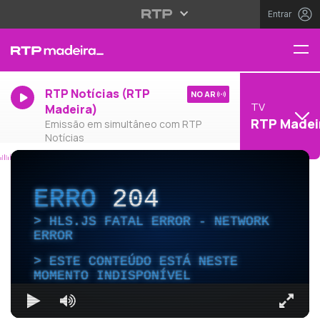
Entrar
RTP Notícias (RTP
NO AR
TV
Madeira)
RTP Madei
Emissão em simultâneo com RTP
Notícias
ERRO
204
HLS.JS FATAL ERROR - NETWORK
ERROR
ESTE CONTEÚDO ESTÁ NESTE
MOMENTO INDISPONÍVEL