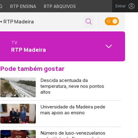
G
RTP ENSINA
RTP ARQUIVOS
Entrar
+ RTP Madeira
TV
RTP Madeira
Pode também gostar
Descida acentuada da
temperatura, neve nos pontos
altos
Universidade da Madeira pede
mais apoio ao ensino
Número de luso-venezuelanos