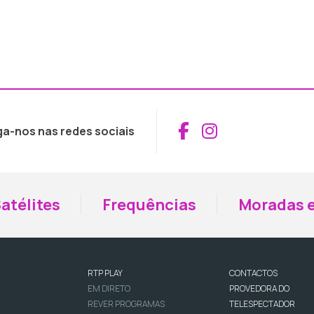
Aceder ao Fac
Aceder ao I
ga-nos nas redes sociais
atélites
Frequências
Moradas e
RTP PLAY
CONTACTOS
EM DIRETO
PROVEDORA DO
REVER PROGRAMAS
TELESPECTADOR