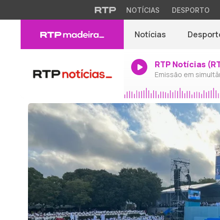
NOTÍCIAS
DESPORTO
Notícias
Desport
RTP Notícias (R
Emissão em simultâ