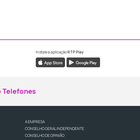
Instale a aplicação
RTP Play
ebook da RTP Madeira
nstagram da RTP Madeira
 Telefones
A EMPRESA
CONSELHO GERAL INDEPENDENTE
CONSELHO DE OPINIÃO