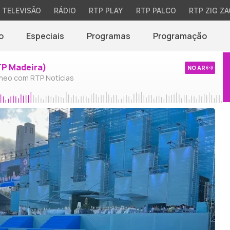
TELEVISÃO
RÁDIO
RTP PLAY
RTP PALCO
RTP ZIG ZA
o
Especiais
Programas
Programação
TP Madeira)
NO AR
neo com RTP Notícias