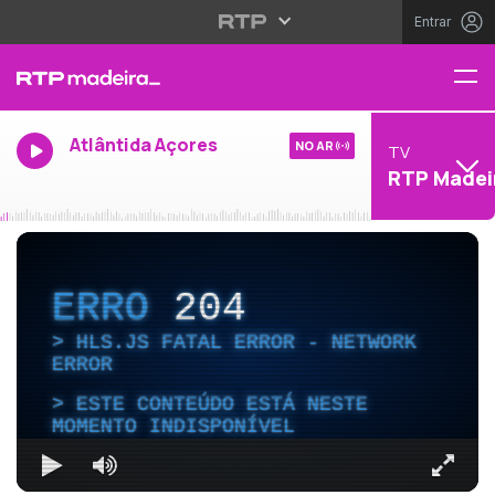
Entrar
Atlântida Açores
NO AR
TV
RTP Madei
ERRO
204
HLS.JS FATAL ERROR - NETWORK
ERROR
ESTE CONTEÚDO ESTÁ NESTE
MOMENTO INDISPONÍVEL