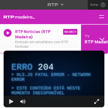
Entrar
RTP Notícias (RTP
NO AR
TV
Madeira)
RTP Madei
Emissão em simultâneo com RTP
Notícias
ERRO
204
HLS.JS FATAL ERROR - NETWORK
ERROR
ESTE CONTEÚDO ESTÁ NESTE
MOMENTO INDISPONÍVEL