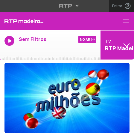
Entrar
Sem Filtros
NO AR
TV
RTP Madei