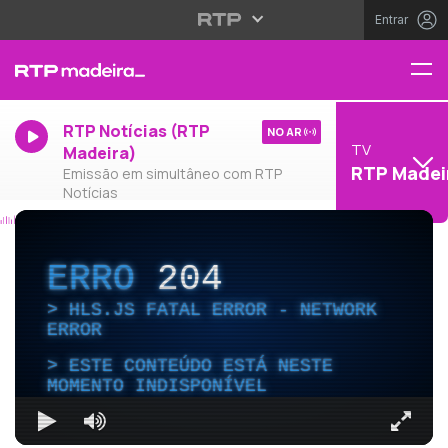
Entrar
RTP Notícias (RTP
NO AR
TV
Madeira)
RTP Madei
Emissão em simultâneo com RTP
Notícias
ERRO
204
HLS.JS FATAL ERROR - NETWORK
ERROR
ESTE CONTEÚDO ESTÁ NESTE
MOMENTO INDISPONÍVEL