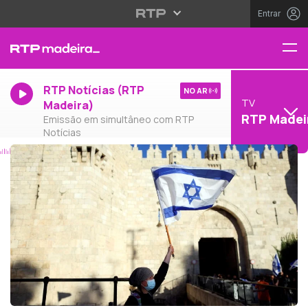
Entrar
RTP Notícias (RTP
NO AR
TV
Madeira)
RTP Madei
Emissão em simultâneo com RTP
Notícias