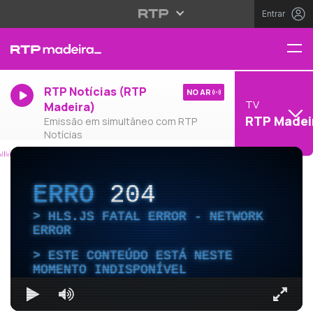
Entrar
RTP Notícias (RTP
NO AR
TV
Madeira)
RTP Madei
Emissão em simultâneo com RTP
Notícias
ERRO
204
HLS.JS FATAL ERROR - NETWORK
ERROR
ESTE CONTEÚDO ESTÁ NESTE
MOMENTO INDISPONÍVEL