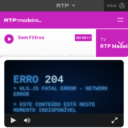
Entrar
Sem Filtros
NO AR
TV
RTP Madei
ERRO
204
HLS.JS FATAL ERROR - NETWORK
ERROR
ESTE CONTEÚDO ESTÁ NESTE
MOMENTO INDISPONÍVEL