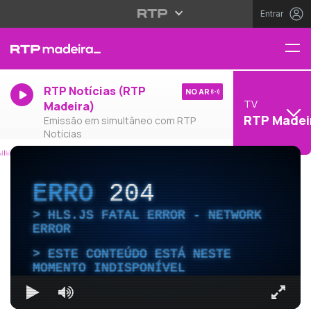
Entrar
RTP Notícias (RTP
NO AR
TV
Madeira)
RTP Madei
Emissão em simultâneo com RTP
Notícias
ERRO
204
HLS.JS FATAL ERROR - NETWORK
ERROR
ESTE CONTEÚDO ESTÁ NESTE
MOMENTO INDISPONÍVEL