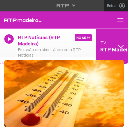
Entrar
RTP Notícias (RTP
NO AR
TV
Madeira)
RTP Madei
Emissão em simultâneo com RTP
Notícias